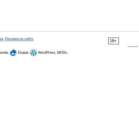
ка
,
Реклама на сайте
18+
omla,
Drupal,
WordPress, MODx.