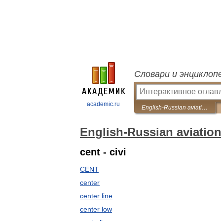
Словари и энциклоп
academic.ru
English-Russian aviation meteorology dictionary
English-Russian aviation
cent - civi
CENT
center
center line
center low