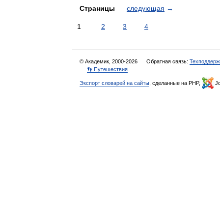
Страницы
следующая
→
1
2
3
4
© Академик, 2000-2026
Обратная связь:
Техподдерж
👣 Путешествия
Экспорт словарей на сайты
, сделанные на PHP,
Jo