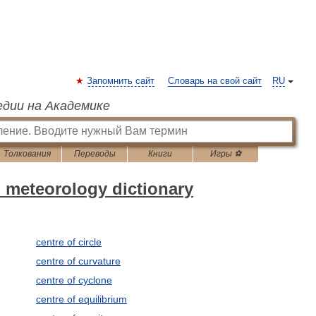
Запомнить сайт
Словарь на свой сайт
RU
едии на Академике
Толкования
Переводы
Книги
Игры ⚽
 meteorology dictionary
centre of circle
centre of curvature
centre of cyclone
centre of equilibrium